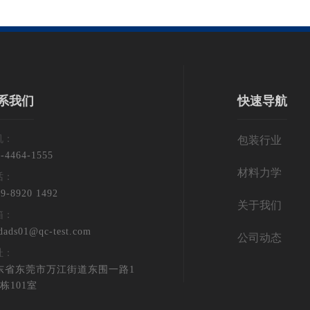
系我们
快速导航
机：
包装行业
5-4464-1555
材料力学
话：
9-8920 1492
关于我们
箱：
dads01@qc-test.com
公司动态
址：
东省东莞市万江街道东围一路1
栋101室