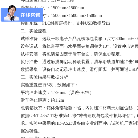
冲击速度范围：
1.1～2.3 m/s
滑车台面尺寸：
1500mm×1500mm
试样最大尺寸：
1500mm×1500mm×1500mm
控制系统：
PLC触摸屏操作，支持USB数据导出
二、实验流程
试样准备：选取一款电子产品瓦楞纸包装箱（尺寸
800mm×
设备调试：将轨道平面与水平面夹角调整为
10°，设置冲击速
试样安装：将包装箱固定于滑车台面，确保重心稳定。
执行冲击：通过触摸屏启动释放装置，滑车沿轨道加速冲击
1
数据采集：设备自动记录冲击速度、滑行距离，并可通过
US
三、实验结果与数据分析
实验重复进行
5次，数据如下：
平均冲击速度：
1.79 m/s（误差≤±2%）
滑车停止距离：约
1.2m
包装箱状态：箱体角部轻微凹陷，内衬缓冲材料无明显位移，
依据
GB/T 4857.11标准第4.2条“冲击速度与包装件损坏评
求。实验中采用的HD-A523设备由专业斜面冲击试验机厂
据准确性。