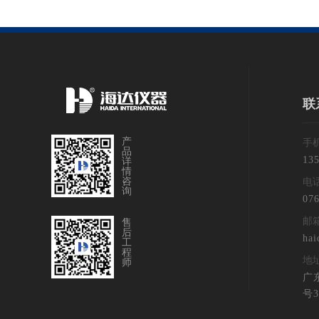
联
产
手
品
13
详
情
咨
电
询
076
邮
售
后
hai
工
程
地
师
广
号3