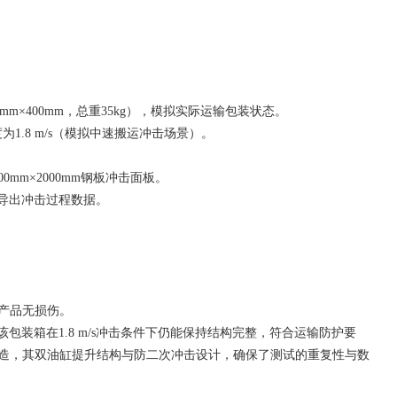
600mm×400mm，总重35kg），模拟实际运输包装状态。
度为1.8 m/s（模拟中速搬运冲击场景）。
600mm×2000mm钢板冲击面板。
B导出冲击过程数据。
产品无损伤。
估”，该包装箱在1.8 m/s冲击条件下仍能保持结构完整，符合运输防护要
家制造，其双油缸提升结构与防二次冲击设计，确保了测试的重复性与数